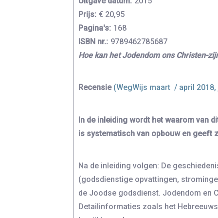
Uitgave datum:
2015
Prijs:
€ 20,95
Pagina's:
168
ISBN nr.:
9789462785687
Hoe kan het Jodendom ons Christen-zijn
Recensie
(WegWijs maart / april 2018, 
In de inleiding wordt het waarom van di
is systematisch van opbouw en geeft zee
Na de inleiding volgen: De geschieden
(godsdienstige opvattingen, strominge
de Joodse godsdienst. Jodendom en Ch
Detailinformaties zoals het Hebreeuws