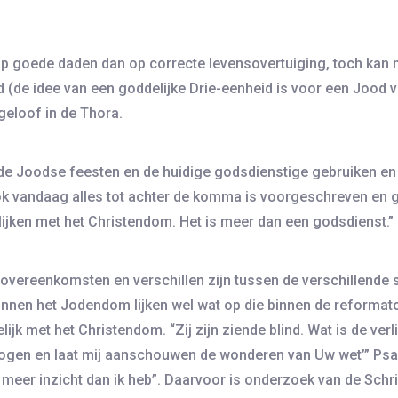
p goede daden dan op correcte levensovertuiging, toch kan m
 (de idee van een goddelijke Drie-eenheid is voor een Jood ve
geloof in de Thora.
de Joodse feesten en de huidige godsdienstige gebruiken en r
ook vandaag alles tot achter de komma is voorgeschreven en
gelijken met het Christendom. Het is meer dan een godsdienst.”
 overeenkomsten en verschillen zijn tussen de verschillend
innen het Jodendom lijken wel wat op die binnen de reformato
lijk met het Christendom. “Zij zijn ziende blind. Wat is de ver
n ogen en laat mij aanschouwen de wonderen van Uw wet’” Psa
meer inzicht dan ik heb”. Daarvoor is onderzoek van de Schri