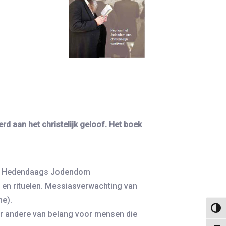
rd aan het christelijk geloof. Het boek
ël), Hedendaags Jodendom
 en rituelen. Messiasverwachting van
me).
Keuze
er andere van belang voor mensen die