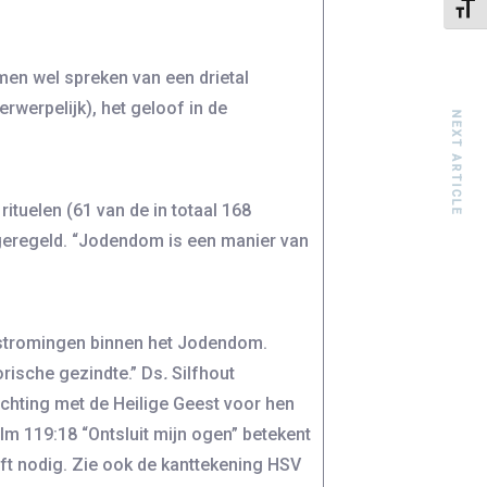
Kies 
en wel spreken van een drietal
rwerpelijk), het geloof in de
NEXT ARTICLE
ituelen (61 van de in totaal 168
 geregeld. “Jodendom is een manier van
e stromingen binnen het Jodendom.
rische gezindte.” Ds
.
Silfhout
lichting met de Heilige Geest voor hen
lm 119:18 “Ontsluit mijn ogen” betekent
ft nodig. Zie ook de kanttekening HSV