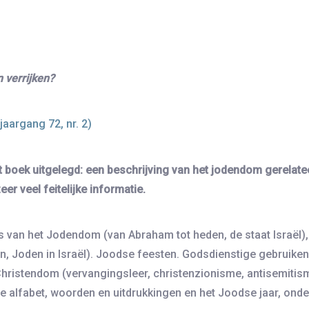
 verrijken?
jaargang 72, nr. 2)
t boek uitgelegd: een beschrijving van het jodendom gerelatee
r veel feitelijke informatie.
is van het Jodendom (van Abraham tot heden, de staat Isra
n, Joden in Israël). Joodse feesten. Godsdienstige gebruiken
ristendom (vervangingsleer, christenzionisme, antisemitis
e alfabet, woorden en uitdrukkingen en het Joodse jaar, ond