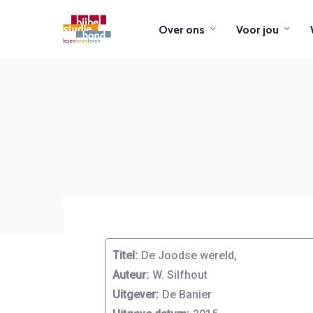
Over ons
Voor jou
Titel:
De Joodse wereld,
Auteur:
W. Silfhout
Uitgever:
De Banier