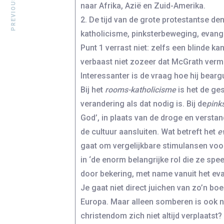
naar Afrika, Azië en Zuid-Amerika.
2. De tijd van de grote protestantse d
katholicisme, pinksterbeweging, evang
Punt 1 verrast niet: zelfs een blinde k
verbaast niet zozeer dat McGrath vermo
Interessanter is de vraag hoe hij bea
Bij het
rooms-katholicisme
is het de ge
verandering als dat nodig is. Bij de
pink
God’, in plaats van de droge en verstan
de cultuur aansluiten. Wat betreft het
e
gaat om vergelijkbare stimulansen voo
in ‘de enorm belangrijke rol die ze spe
door bekering, met name vanuit het ev
Je gaat niet direct juichen van zo’n bo
Europa. Maar alleen somberen is ook ni
christendom zich niet altijd verplaat