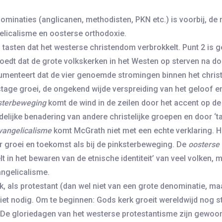
enominaties (anglicanen, methodisten, PKN etc.) is voorbij,
elicalisme en oosterse orthodoxie.
an tasten dat het westerse christendom verbrokkelt. Punt 2 is
edt dat de grote volkskerken in het Westen op sterven na doo
rgumenteert dat de vier genoemde stromingen binnen het chr
stage groei, de ongekend wijde verspreiding van het geloof e
sterbeweging
komt de wind in de zeilen door het accent op de 
delijke benadering van andere christelijke groepen en door ‘t
vangelicalisme
komt McGrath niet met een echte verklaring. He
r groei en toekomst als bij de pinksterbeweging. De
oosterse
elt in het bewaren van de etnische identiteit’ van veel volken
angelicalisme.
ek, als protestant (dan wel niet van een grote denominatie, m
et nodig. Om te beginnen: Gods kerk groeit wereldwijd nog s
st? De gloriedagen van het westerse protestantisme zijn gew