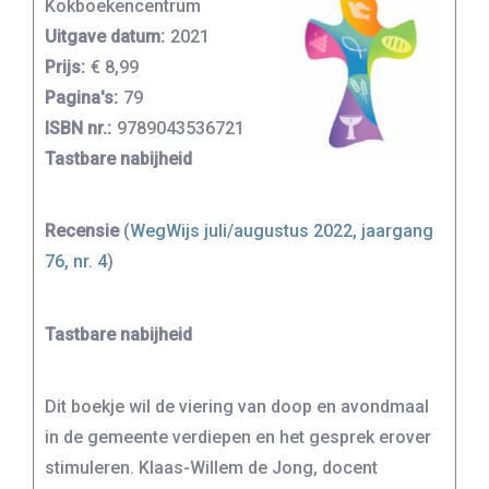
Kokboekencentrum
Uitgave datum:
2021
Prijs:
€ 8,99
Pagina's:
79
ISBN nr.:
9789043536721
Tastbare nabijheid
Recensie
(
WegWijs juli/augustus 2022, jaargang
76, nr. 4
)
Tastbare nabijheid
Dit boekje wil de viering van doop en avondmaal
in de gemeente verdiepen en het gesprek erover
stimuleren. Klaas-Willem de Jong, docent