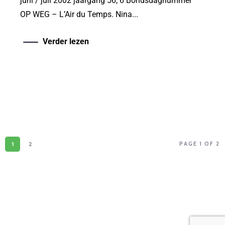
juni / juli 2002 jaargang 56, 6 Bondsdagnummer
OP WEG – L’Air du Temps. Nina...
Verder lezen
1
2
PAGE 1 OF 2