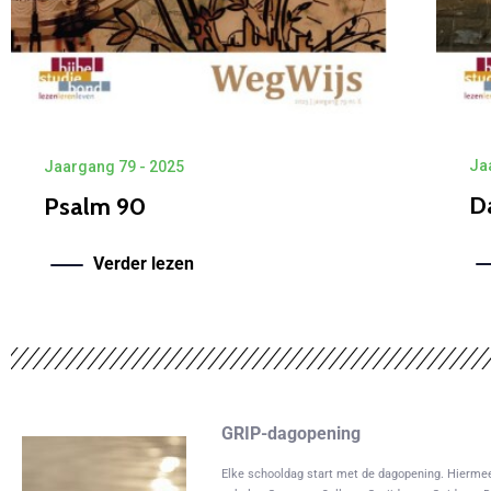
Ja
Jaargang 79 - 2025
D
Psalm 90
1
2
3
4
5
6
Verder lezen
GRIP-dagopening
Elke schooldag start met de dagopening. Hierme