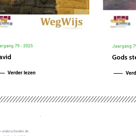
argang 79 - 2025
Jaargang 79
avid
Gods st
Verder lezen
Verd
e onderscheiden de