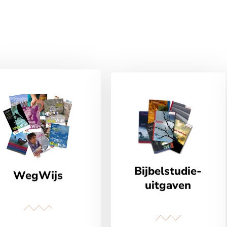
Bijbelstudie-
WegWijs
uitgaven