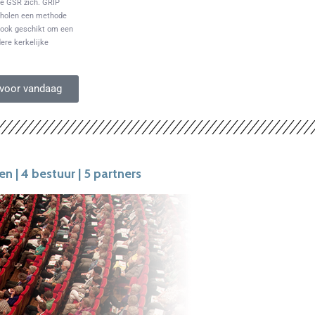
De GSR zich. GRIP
scholen een methode
 ook geschikt om een
ere kerkelijke
voor vandaag
gen | 4 bestuur | 5 partners