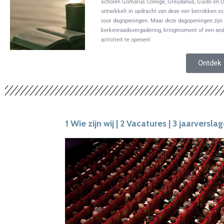
scholen Gomarus College, Greijdanus, Guido en 
ontwikkelt in opdracht van deze vier betrokken 
voor dagopeningen. Maar deze dagopeningen zijn
kerkenraadsvergadering, kringmoment of een and
activiteit te openen!
Ontdek 
1 Wie zijn wij | 2 Vacatures | 3 jaarversla