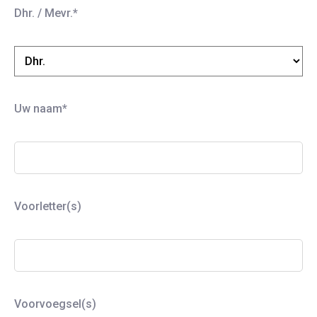
i
Dhr. / Mevr.*
e
v
e
d
i
Uw naam*
t
v
e
l
Voorletter(s)
d
l
e
e
g
Voorvoegsel(s)
t