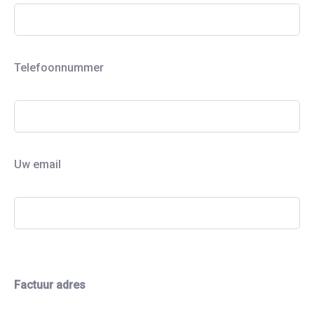
Telefoonnummer
Uw email
G
e
Factuur adres
l