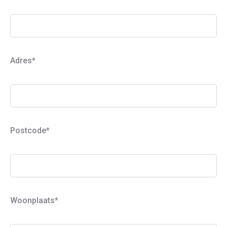
e
l
a
t
Adres*
e
n
.
Postcode*
Woonplaats*