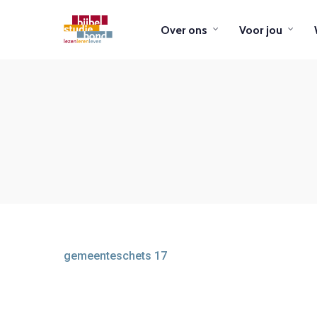
Over ons
Voor jou
gemeenteschets 17