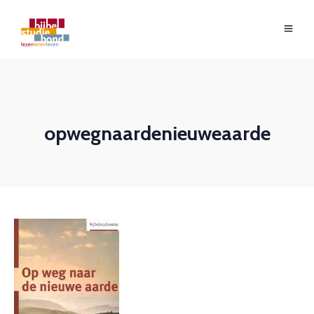
opwegnaardenieuweaarde