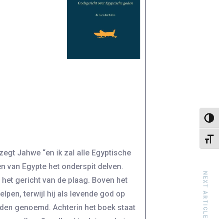
Keuze
Kies 
 zegt Jahwe “en ik zal alle Egyptische
en van Egypte het onderspit delven.
NEXT ARTICLE
het gericht van de plaag. Boven het
pen, terwijl hij als levende god op
oden genoemd. Achterin het boek staat