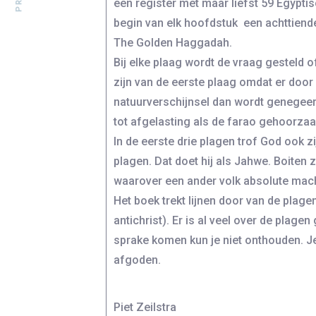
een register met maar liefst 59 Egyptisc
begin van elk hoofdstuk een achttiend
The Golden Haggadah.
Bij elke plaag wordt de vraag gesteld 
zijn van de eerste plaag omdat er door d
natuurverschijnsel dan wordt genegeer
tot afgelasting als de farao gehoorzaa
In de eerste drie plagen trof God ook z
plagen. Dat doet hij als Jahwe. Boiten 
waarover een ander volk absolute mac
Het boek trekt lijnen door van de plag
antichrist). Er is al veel over de plag
sprake komen kun je niet onthouden. Je 
afgoden.
Piet Zeilstra