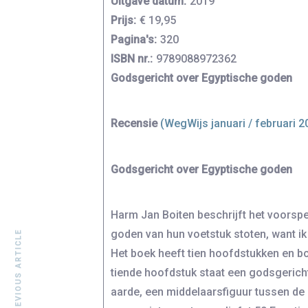
Uitgave datum:
2019
Prijs:
€ 19,95
Pagina's:
320
ISBN nr.:
9789088972362
Godsgericht over Egyptische goden
Recensie
(WegWijs januari / februari 20
Godsgericht over Egyptische goden
Harm Jan Boiten beschrijft het voorspel 
goden van hun voetstuk stoten, want ik 
PREVIOUS ARTICLE
Het boek heeft tien hoofdstukken en b
tiende hoofdstuk staat een godsgericht
aarde, een middelaarsfiguur tussen de