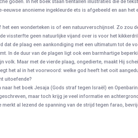
he goden. In het boek staan tientallen illustraties die de teks
e-eeuwse anonieme ingekleurde ets is afgebeeld en aan het 
of het een wonderteken is of een natuurverschijnsel. Zo zou d
e vissterfte geen natuurlijke vijand over is voor het kikkerdr
d dat de plaag een aankondiging met een ultimatum tot de vo
mt. In de duur van de plagen ligt ook een barmhartige beperki
ijn volk. Maar met de vierde plaag, ongedierte, maakt Hij sche
zegt het al in het voorwoord: welke god heeft het ooit aanged
ht uitoefende?
en naar het boek Jesaja (Gods straf tegen Israël) en Openbar
en geschreven, maar toch krijg je veel informatie en achtergro
merkt al lezend de spanning van de strijd tegen farao, bevrij