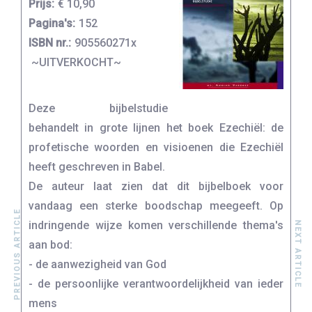
Prijs:
€ 10,90
Pagina's:
152
ISBN nr.:
905560271x
~UITVERKOCHT~
Deze bijbelstudie
behandelt in grote lijnen het boek Ezechiël: de
profetische woorden en visioenen die Ezechiël
heeft geschreven in Babel.
De auteur laat zien dat dit bijbelboek voor
vandaag een sterke boodschap meegeeft. Op
PREVIOUS ARTICLE
indringende wijze komen verschillende thema's
NEXT ARTICLE
aan bod:
- de aanwezigheid van God
- de persoonlijke verantwoordelijkheid van ieder
mens