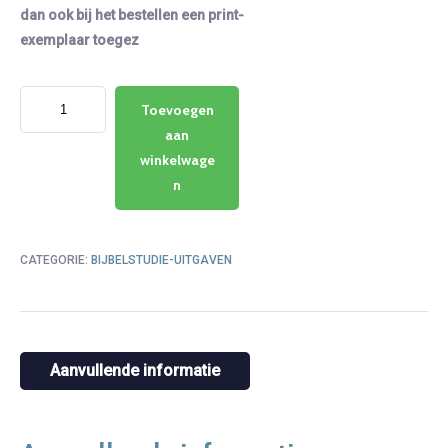
dan ook bij het bestellen een print-
exemplaar toegez
Blijvende
Toevoegen
blijdschap
aan
-
winkelwage
brief
n
aan
de
CATEGORIE:
BIJBELSTUDIE-UITGAVEN
Filippenzen
aantal
Aanvullende informatie