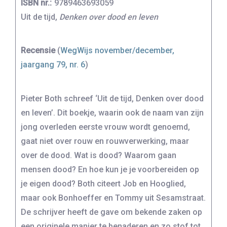
ISBN nr.:
9789463693059
Uit de tijd,
Denken over dood en leven
Recensie
(
WegWijs november/december,
jaargang 79, nr. 6
)
Pieter Both schreef ‘Uit de tijd, Denken over dood
en leven’. Dit boekje, waarin ook de naam van zijn
jong overleden eerste vrouw wordt genoemd,
gaat niet over rouw en rouwverwerking, maar
over de dood. Wat is dood? Waarom gaan
mensen dood? En hoe kun je je voorbereiden op
je eigen dood? Both citeert Job en Hooglied,
maar ook Bonhoeffer en Tommy uit Sesamstraat.
De schrijver heeft de gave om bekende zaken op
een originele manier te benaderen en zo stof tot