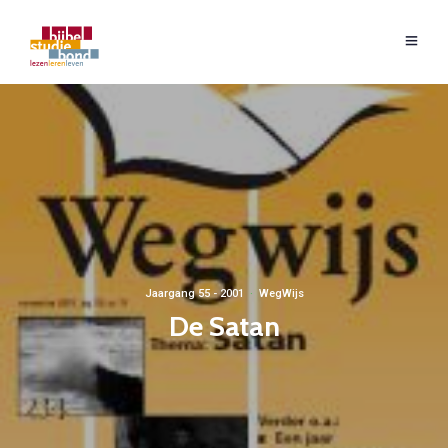
Jaargang 55 - 2001
·
WegWijs
De Satan