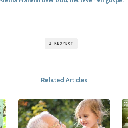
 Aretha Franklin over God, het leven en gospel
RESPECT
Related Articles