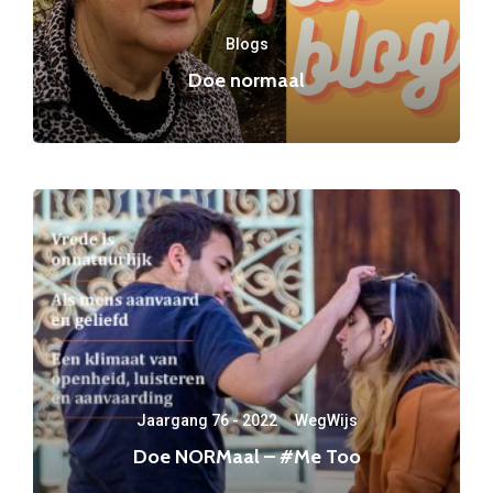
Blogs
Doe normaal
Jaargang 76 - 2022
·
WegWijs
Doe NORMaal – #Me Too