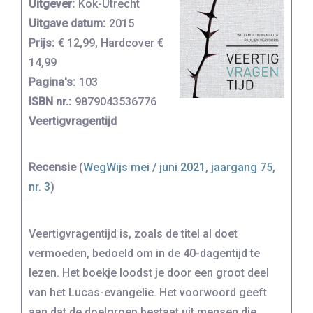
Uitgever:
Kok-Utrecht
Uitgave datum:
2015
Prijs:
€ 12,99, Hardcover €
14,99
Pagina's:
103
ISBN nr.:
9879043536776
Veertigvragentijd
Recensie
(
WegWijs mei / juni 2021, jaargang 75,
nr. 3
)
Veertigvragentijd is, zoals de titel al doet
vermoeden, bedoeld om in de 40-dagentijd te
lezen. Het boekje loodst je door een groot deel
van het Lucas-evangelie. Het voorwoord geeft
aan dat de doelgroep bestaat uit mensen die