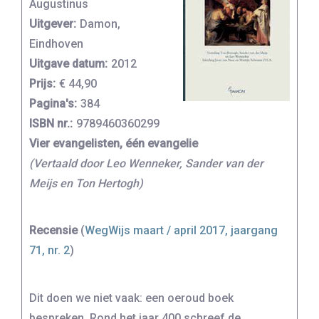
Augustinus
Uitgever:
Damon,
Eindhoven
Uitgave datum:
2012
Prijs:
€ 44,90
Pagina's:
384
ISBN nr.:
9789460360299
Vier evangelisten, één evangelie
(Vertaald door Leo Wenneker, Sander van der
Meijs en Ton Hertogh)
Recensie
(
WegWijs maart / april 2017, jaargang
71, nr. 2
)
Dit doen we niet vaak: een oeroud boek
bespreken. Rond het jaar 400 schreef de